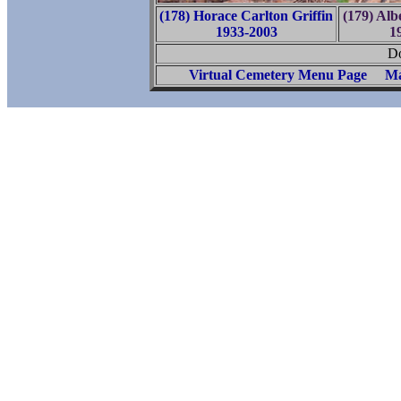
(178) Horace Carlton Griffin
(179) Al
1933-2003
1
Do
Virtual Cemetery Menu Page
Ma